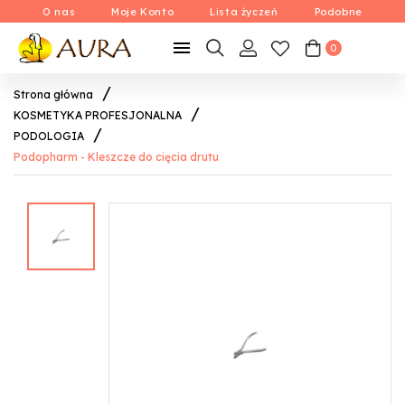
O nas
Moje Konto
Lista życzeń
Podobne

0
Strona główna
KOSMETYKA PROFESJONALNA
PODOLOGIA
Podopharm - Kleszcze do cięcia drutu