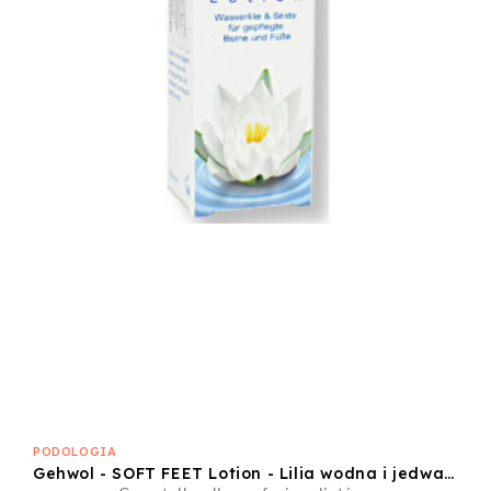
PODOLOGIA
Gehwol - SOFT FEET Lotion - Lilia wodna i jedwab dla zadbanych stóp i nóg - 125ml