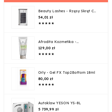
Beauty Lashes - Rzęsy Skręt C
0,05mm 12mm
Cena
54,01 zł





Afrodita Kozmetika -
CHAMOMILE SENSITIVE - Krem
Cena
129,00 zł
nawilżający dla skóry tłustej i





naczyniowej - 200ml
Orly - Gel FX Top2Bottom 18ml
Cena
80,00 zł





Autoklaw YESON YS-8L
Cena
5 739,99 zł