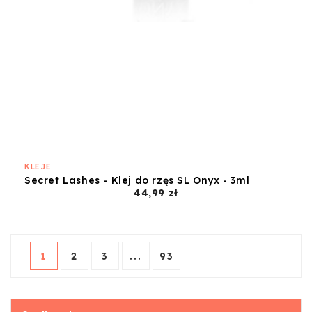
KLEJE
Secret Lashes - Klej do rzęs SL Onyx - 3ml
Cena
44,99 zł
1
2
3
...
93