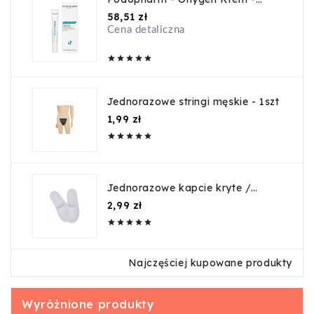
20ml
Cena
58,51 zł
Cena detaliczna





Jednorazowe stringi męskie - 1szt
Cena
1,99 zł





Jednorazowe kapcie kryte /
guma
Cena
2,99 zł





Najczęściej kupowane produkty
Wyróżnione produkty