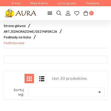
O nas
Moje Konto
Lista życzeń
Podobne

0
Strona główna
ART.JEDNORAZOWE/DEZYNFEKCJA
Podkłady na łóżka
Podfoliowane
Jest 20 produktów.
Sortuj

wg: