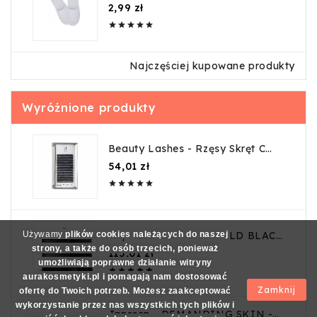
guma
Cena
2,99 zł





Najczęściej kupowane produkty
Wyróżnione produkty
Beauty Lashes - Rzęsy Skręt C
0,03mm 9mm
Cena
54,01 zł





Depileve - BIOWAX GOLD BLACK
Używamy
plików cookies należących do naszej
CARBON Wosk tradycyjny w
strony, a także do osób trzecich, ponieważ
Cena
115,01 zł
granulkach (czarne złoto) 1kg
umożliwiają poprawne działanie witryny





aurakosmetyki.pl i pomagają nam dostosować
Zamknij
ofertę do Twoich potrzeb. Możesz zaakceptować
wykorzystanie przez nas wszystkich tych plików i
Janssen - DEMANDING SKIN -