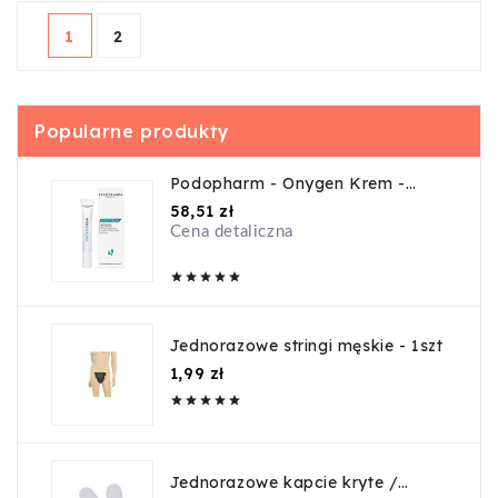
1
2
Popularne produkty
Podopharm - Onygen Krem -
20ml
Cena
58,51 zł
Cena detaliczna





Jednorazowe stringi męskie - 1szt
Cena
1,99 zł





Jednorazowe kapcie kryte /