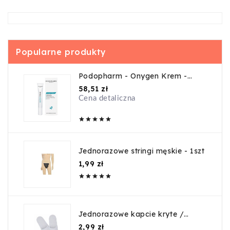
Popularne produkty
Podopharm - Onygen Krem -
20ml
Cena
58,51 zł
Cena detaliczna





Jednorazowe stringi męskie - 1szt
Cena
1,99 zł





Jednorazowe kapcie kryte /
guma
Cena
2,99 zł