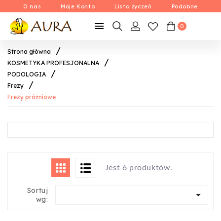
O nas
Moje Konto
Lista życzeń
Podobne

0
Strona główna
KOSMETYKA PROFESJONALNA
PODOLOGIA
Frezy
Frezy próżniowe
Jest 6 produktów.
Sortuj

wg: