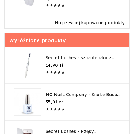





Najczęściej kupowane produkty
Wyróżnione produkty
Secret Lashes - szczoteczka z
kryształkami-srebrna
Cena
14,90 zł





NC Nails Company - Snake Base
Black - 6ml
Cena
35,01 zł





Secret Lashes - Rzęsy