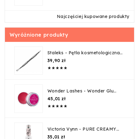
Najczęściej kupowane produkty
Wyróżnione produkty
Staleks - Pętla kosmetologiczna
ZE-30/1 (Z7-51-04)
Cena
39,90 zł





Wonder Lashes - Wonder Glu
Balm 10g
Cena
45,01 zł





Victoria Vynn - PURE CREAMY
HYBRID NO. 199 SMART
Cena
35,01 zł