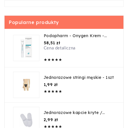
Popularne produkty
Podopharm - Onygen Krem -
20ml
Cena
58,51 zł
Cena detaliczna





Jednorazowe stringi męskie - 1szt
Cena
1,99 zł





Jednorazowe kapcie kryte /
guma
Cena
2,99 zł




