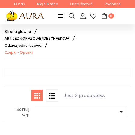
O nas
Moje Konto
Lista życzeń
Podobne

0
Strona główna
ART.JEDNORAZOWE/DEZYNFEKCJA
Odzież jednorazowa
Czepki - Opaski
Jest 2 produktów.
Sortuj

wg: