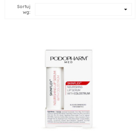
Sortuj

wg: