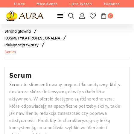
O nas
Moje Konto
Lista życzeń
Podobne

0
Strona główna
KOSMETYKA PROFESJONALNA
Pielęgnacja twarzy
Serum
Serum
Serum
to skoncentrowany preparat kosmetyczny, który
dostarcza skórze intensywną dawkę składników
aktywnych. W ofercie dostępne są różnorodne sera,
które odpowiadają na specyficzne potrzeby skóry, takie
jak nawilżenie, redukcja zmarszczek czy poprawa
elastyczności. Produkty te charakteryzują się lekką
konsystencją, co umożliwia szybkie wchłanianie i