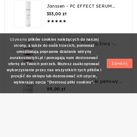
Janssen - PC EFFECT SERUM
50ml
Cena
333,00 zł





Używamy
plików cookies należących do naszej
Opi - Nail Envy Pink To Envy -
strony, a także do osób trzecich, ponieważ
Odżywka do paznokci - 15ml
Cena
66,01 zł
umożliwiają poprawne działanie witryny
aurakosmetyki.pl i pomagają nam dostosować





Zamknij
ofertę do Twoich potrzeb. Możesz zaakceptować
wykorzystanie przez nas wszystkich tych plików i
przejść do sklepu lub dostosować ich użycie,
Depileve - Wosk miękki perłowy -
wybierając opcję "Dostosuj pliki cookies".
400g
Cena
59,00 zł





Secret Lashes - rebel 8D C 0,07
13mm
Cena
47,99 zł




