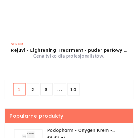
SERUM
Rejuvi - Lightening Treatment - puder perłowy - 10 fiolek
Cena tylko dla profesjonalistów.
1
2
3
...
10
Popularne produkty
Podopharm - Onygen Krem -
20ml
Cena