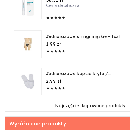
58,51 zł
Cena detaliczna





Jednorazowe stringi męskie - 1szt
Cena
1,99 zł





Jednorazowe kapcie kryte /
guma
Cena
2,99 zł





Najczęściej kupowane produkty
Wyróżnione produkty