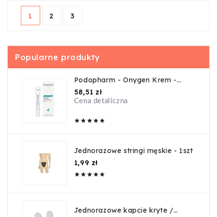
1
2
3
Popularne produkty
Podopharm - Onygen Krem -
20ml
Cena
58,51 zł
Cena detaliczna





Jednorazowe stringi męskie - 1szt
Cena
1,99 zł





Jednorazowe kapcie kryte /