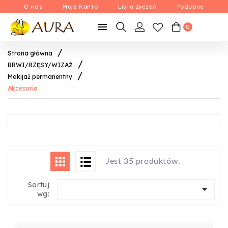
O nas
Moje Konto
Lista życzeń
Podobne

0
Strona główna
BRWI/RZĘSY/WIZAŻ
Makijaż permanentny
Akcesoria
Jest 35 produktów.
Sortuj

wg: