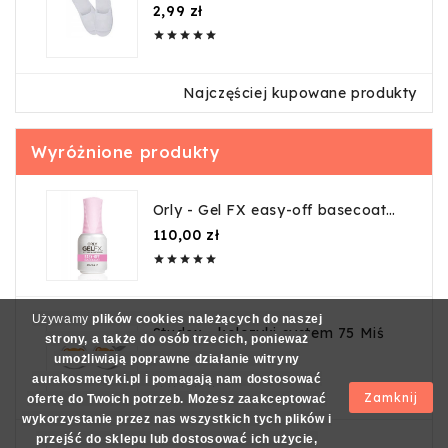
guma
Cena
2,99 zł





Najczęściej kupowane produkty
Wyróżnione produkty
Orly - Gel FX easy-off basecoat
18ml
Cena
110,00 zł





Używamy
plików cookies należących do naszej
Studex - kolczyki system 75 Miś
strony, a także do osób trzecich, ponieważ
Cena
48,01 zł
umożliwiają poprawne działanie witryny
aurakosmetyki.pl i pomagają nam dostosować





Zamknij
ofertę do Twoich potrzeb. Możesz zaakceptować
wykorzystanie przez nas wszystkich tych plików i
przejść do sklepu lub dostosować ich użycie,