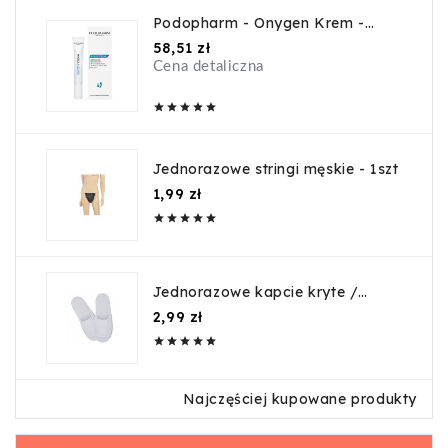
Podopharm - Onygen Krem -
20ml
Cena
58,51 zł
Cena detaliczna





Jednorazowe stringi męskie - 1szt
Cena
1,99 zł





Jednorazowe kapcie kryte /
guma
Cena
2,99 zł





Najczęściej kupowane produkty