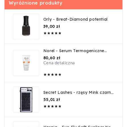
Wyróżnione produkty
Orly - Breat-Diamond potential
Cena
39,00 zł





Norel - Serum Termogeniczne
150ml.
Cena
80,60 zł
Cena detaliczna





Secret Lashes - rzęsy Mink czarne
D 0,07 15mm
Cena
55,01 zł




