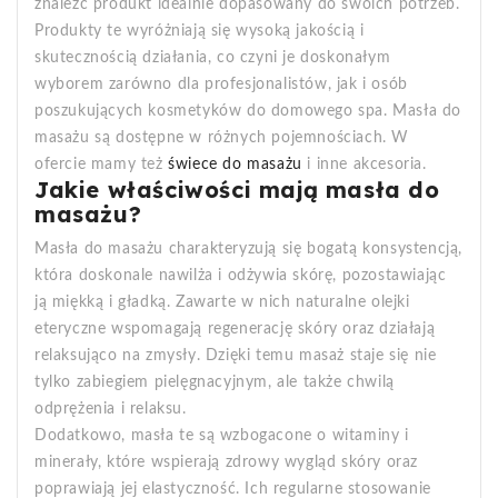
znaleźć produkt idealnie dopasowany do swoich potrzeb.
Produkty te wyróżniają się wysoką jakością i
skutecznością działania, co czyni je doskonałym
wyborem zarówno dla profesjonalistów, jak i osób
poszukujących kosmetyków do domowego spa. Masła do
masażu są dostępne w różnych pojemnościach. W
ofercie mamy też
świece do masażu
i inne akcesoria.
Jakie właściwości mają masła do
masażu?
Masła do masażu charakteryzują się bogatą konsystencją,
która doskonale nawilża i odżywia skórę, pozostawiając
ją miękką i gładką. Zawarte w nich naturalne olejki
eteryczne wspomagają regenerację skóry oraz działają
relaksująco na zmysły. Dzięki temu masaż staje się nie
tylko zabiegiem pielęgnacyjnym, ale także chwilą
odprężenia i relaksu.
Dodatkowo, masła te są wzbogacone o witaminy i
minerały, które wspierają zdrowy wygląd skóry oraz
poprawiają jej elastyczność. Ich regularne stosowanie