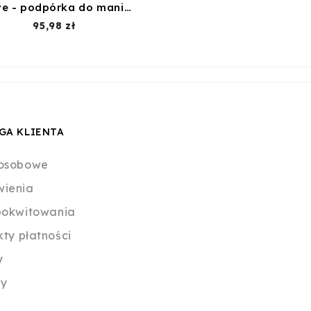
Active - podpórka do maniciure czarna
Cena
95,98 zł
GA KLIENTA
osobowe
ienia
pokwitowania
kty płatności
y
y