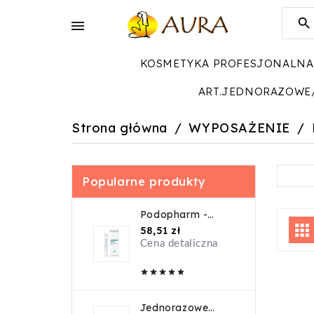


KOSMETYKA PROFESJONALNA
ART.JEDNORAZOWE
Strona główna
WYPOSAŻENIE
Popularne produkty
Podopharm -
Onygen Krem -
Cena
58,51 zł
20ml
Cena detaliczna





Jednorazowe