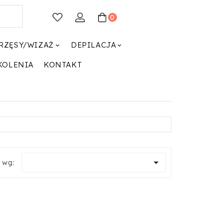
0
RZĘSY/WIZAŻ
DEPILACJA


KOLENIA
KONTAKT

j wg: