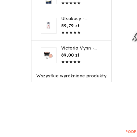
pędzelków 500ml





Utsukusy -
COLLAGEN
Cena
59,79 zł
COCTAIL 5ml





Victoria Vynn -
Salon Build Gel
Cena
89,00 zł
UVLED - 04 -





Cover Nude -
50ml
Wszystkie wyróżnione produkty
PODP