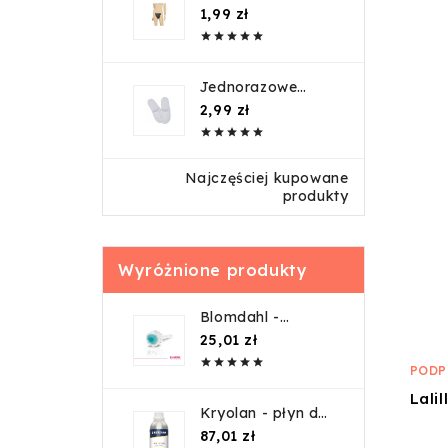
stringi męskie -
Cena
1,99 zł
1szt





Jednorazowe
kapcie kryte /
Cena
2,99 zł
guma





Najczęściej kupowane
produkty
Wyróżnione produkty
Blomdahl -
Turquoise 4 mm -
Cena
25,01 zł
Plastik medyczny





1szt.
PODP
Kryolan - płyn do
czyszczenia
Cena
87,01 zł