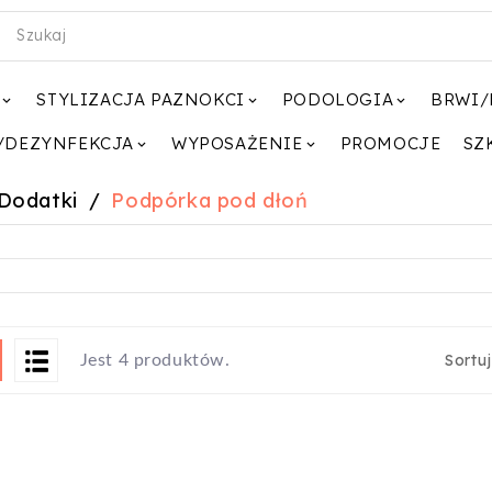
STYLIZACJA PAZNOKCI
PODOLOGIA
BRWI/



/DEZYNFEKCJA
WYPOSAŻENIE
PROMOCJE
SZ


Dodatki
Podpórka pod dłoń
Sortu
Jest 4 produktów.