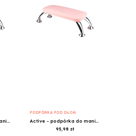
PODPÓRKA POD DŁOŃ
Active - podpórka do maniciure biała
Active - podpórka do maniciure różowa
Cena
95,98 zł