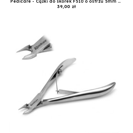
Pedicare - Cążki do skórek F510 o ostrzu 5mm ze stali chirurgicznej
Cena
39,00 zł