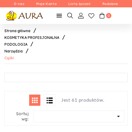
O nas
Moje Konto
Lista życzeń
Podobne

0
Strona główna
KOSMETYKA PROFESJONALNA
PODOLOGIA
Narzędzia
Cążki
Jest 61 produktów.
Sortuj

wg: