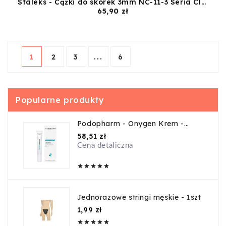
Staleks - Cążki do skórek 3mm NC-11-3 Seria Classic
Cena
65,90 zł
1
2
3
...
6
Popularne produkty
Podopharm - Onygen Krem -
20ml
Cena
58,51 zł
Cena detaliczna





Jednorazowe stringi męskie - 1szt
Cena
1,99 zł




