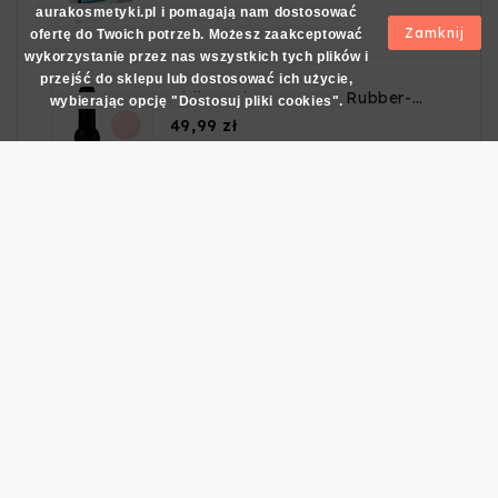
aurakosmetyki.pl i pomagają nam dostosować





Zamknij
ofertę do Twoich potrzeb. Możesz zaakceptować
wykorzystanie przez nas wszystkich tych plików i
przejść do sklepu lub dostosować ich użycie,
Didier Lab - GP Base Rubber-
wybierając opcję "Dostosuj pliki cookies".
Light Pink 10ml.
Cena
49,99 zł





Victoria Vynn - Build Gel uv/led
16 50ml
Cena
89,00 zł





Wszystkie wyróżnione produkty

INFORMACJE

OBSŁUGA KLIENTA