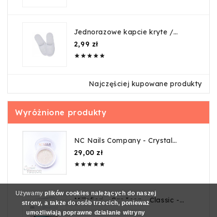
Jednorazowe kapcie kryte /
guma
Cena
2,99 zł





Najczęściej kupowane produkty
Wyróżnione produkty
NC Nails Company - Crystal
Mirror - 0,5g
Cena
29,00 zł





Używamy
plików cookies należących do naszej
Millefiori - Car Icon - Classic -
strony, a także do osób trzecich, ponieważ
Nero
Cena
46,00 zł
umożliwiają poprawne działanie witryny