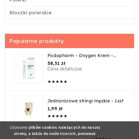
Bloczki polerskie
Popularne produkty
Podopharm - Onygen Krem -
20ml
Cena
58,51 zł
Cena detaliczna





Jednorazowe stringi męskie - 1szt
Cena
1,99 zł





Używamy
plików cookies należących do naszej
strony, a także do osób trzecich, ponieważ