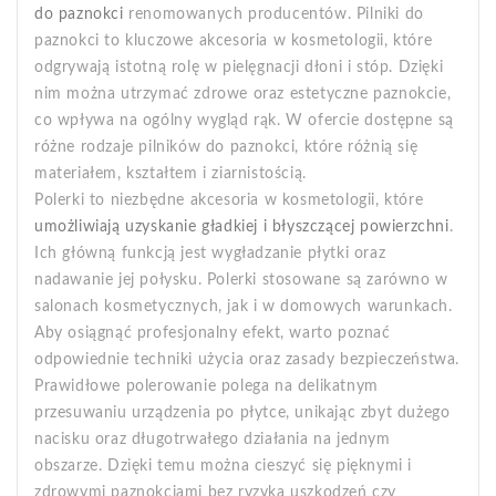
do paznokci
renomowanych producentów. Pilniki do
paznokci to kluczowe akcesoria w kosmetologii, które
odgrywają istotną rolę w pielęgnacji dłoni i stóp. Dzięki
nim można utrzymać zdrowe oraz estetyczne paznokcie,
co wpływa na ogólny wygląd rąk. W ofercie dostępne są
różne rodzaje pilników do paznokci, które różnią się
materiałem, kształtem i ziarnistością.
Polerki to niezbędne akcesoria w kosmetologii, które
umożliwiają uzyskanie gładkiej i błyszczącej powierzchni
.
Ich główną funkcją jest wygładzanie płytki oraz
nadawanie jej połysku. Polerki stosowane są zarówno w
salonach kosmetycznych, jak i w domowych warunkach.
Aby osiągnąć profesjonalny efekt, warto poznać
odpowiednie techniki użycia oraz zasady bezpieczeństwa.
Prawidłowe polerowanie polega na delikatnym
przesuwaniu urządzenia po płytce, unikając zbyt dużego
nacisku oraz długotrwałego działania na jednym
obszarze. Dzięki temu można cieszyć się pięknymi i
zdrowymi paznokciami bez ryzyka uszkodzeń czy