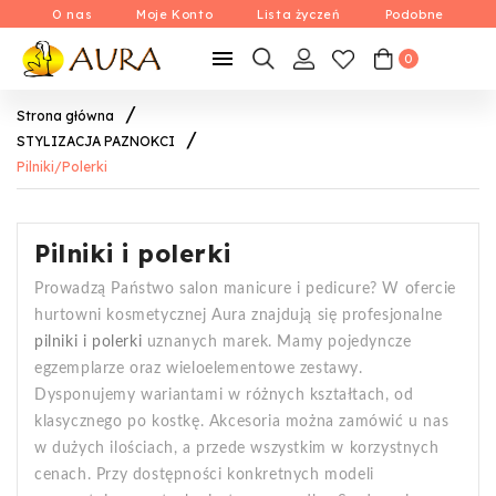
O nas
Moje Konto
Lista życzeń
Podobne

0
Strona główna
STYLIZACJA PAZNOKCI
Pilniki/Polerki
Pilniki i polerki
Prowadzą Państwo salon manicure i pedicure? W ofercie
hurtowni kosmetycznej Aura znajdują się profesjonalne
pilniki i polerki
uznanych marek. Mamy pojedyncze
egzemplarze oraz wieloelementowe zestawy.
Dysponujemy wariantami w różnych kształtach, od
klasycznego po kostkę. Akcesoria można zamówić u nas
w dużych ilościach, a przede wszystkim w korzystnych
cenach. Przy dostępności konkretnych modeli