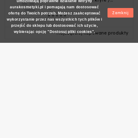
Jednorazowe kapcie kryte /
umożliwiają poprawne działanie witryny
guma
Cena
aurakosmetyki.pl i pomagają nam dostosować
2,99 zł
Zamknij
ofertę do Twoich potrzeb. Możesz zaakceptować





wykorzystanie przez nas wszystkich tych plików i
przejść do sklepu lub dostosować ich użycie,
wybierając opcję "Dostosuj pliki cookies".
Najczęściej kupowane produkty
Wyróżnione produkty
Norel - Face Rejuve Lift
żurawinowy - 50ml
Cena
113,00 zł





Gehwol - Sensitve Krem z
mikrosrebrem 75 ml
Cena
40,60 zł




