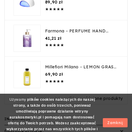
Cena
89,90 zł





Farmona - PERFUME HAND
&BODY CREAM Glamour
Cena
41,21 zł
Perfumowany krem do rąk i ciała





300ml
Millefiori Milano - LEMON GRASS
uzupełniacz do pałeczek 250ml
Cena
69,90 zł





Wszystkie wyróżnione produkty
Używamy
plików cookies należących do naszej
strony, a także do osób trzecich, ponieważ
umożliwiają poprawne działanie witryny
aurakosmetyki.pl i pomagają nam dostosować

INFORMACJE
Zamknij
ofertę do Twoich potrzeb. Możesz zaakceptować
wykorzystanie przez nas wszystkich tych plików i

OBSŁUGA KLIENTA