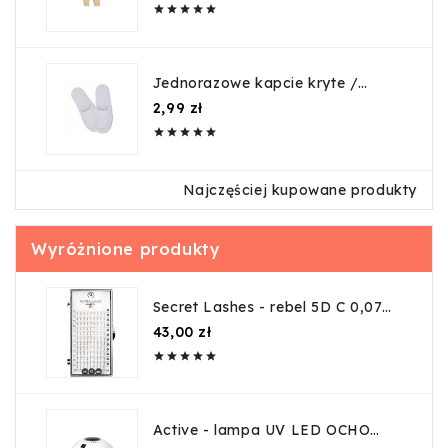





Jednorazowe kapcie kryte /
guma
Cena
2,99 zł





Najczęściej kupowane produkty
Wyróżnione produkty
Secret Lashes - rebel 5D C 0,07
12mm
Cena
43,00 zł





Active - lampa UV LED OCHO
NAILS 8 Biała 84W