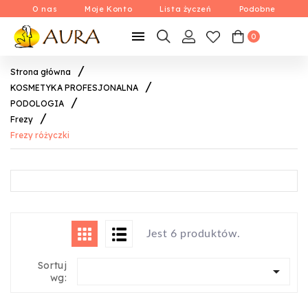
O nas
Moje Konto
Lista życzeń
Podobne

0
Strona główna
KOSMETYKA PROFESJONALNA
PODOLOGIA
Frezy
Frezy różyczki
Jest 6 produktów.
Sortuj

wg: