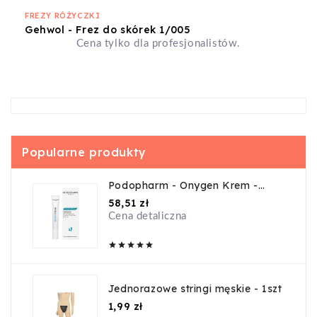
FREZY RÓŻYCZKI
Gehwol - Frez do skórek 1/005
Cena tylko dla profesjonalistów.
Popularne produkty
Podopharm - Onygen Krem -
20ml
Cena
58,51 zł
Cena detaliczna





Jednorazowe stringi męskie - 1szt
Cena
1,99 zł