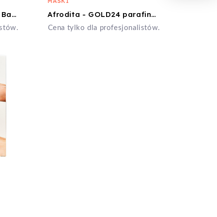
MASKI
Bielenda - Mango Boost Barierowa maska do ciała, dłoni i stóp 600g
Afrodita - GOLD24 parafina do twarzy i ciał 750g
istów.
Cena tylko dla profesjonalistów.