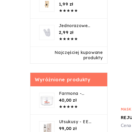
stringi męskie -
Cena
1,99 zł
1szt





Jednorazowe
kapcie kryte /
Cena
2,99 zł
guma





Najczęściej kupowane
produkty
Wyróżnione produkty
Farmona -
EXOTIC
Cena
40,00 zł
MANICURE





Regenerująca
MASK
maska do dłoni -
300ml
Utsukusy - EE
Cena 
Cream 50ml
Cena
99,00 zł