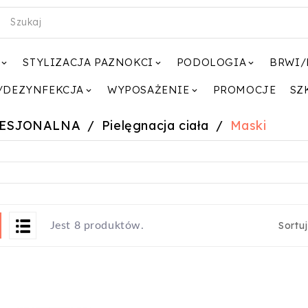
STYLIZACJA PAZNOKCI
PODOLOGIA
BRWI/



/DEZYNFEKCJA
WYPOSAŻENIE
PROMOCJE
SZ


FESJONALNA
Pielęgnacja ciała
Maski
Sortu
Jest 8 produktów.