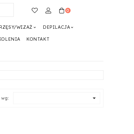
0
RZĘSY/WIZAŻ
DEPILACJA


KOLENIA
KONTAKT

j wg: