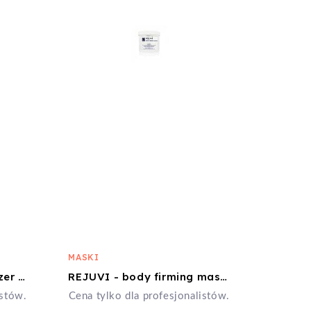
MASKI
REJUVI B- Skin Moisturizer 50ml
REJUVI - body firming mask 900ml
istów.
Cena tylko dla profesjonalistów.