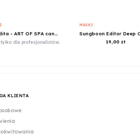
I
MASKI
Afrodita - ART OF SPA candy grapes sauna yoghurt&mask
Cena
19,00 zł
tylko dla profesjonalistów.
GA KLIENTA
osobowe
ienia
pokwitowania