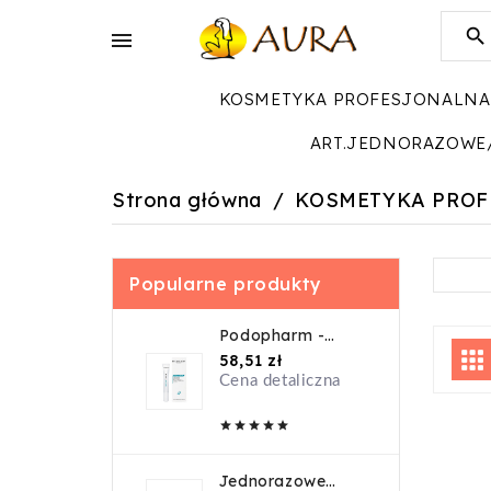


KOSMETYKA PROFESJONALNA
ART.JEDNORAZOWE
Strona główna
KOSMETYKA PRO
Popularne produkty
Podopharm -
Onygen Krem -
Cena
58,51 zł
20ml
Cena detaliczna





Jednorazowe