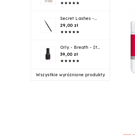





Secret Lashes -
Pęseta VETUS ST-
Cena
29,00 zł
11 typ I czarna





Orly - Breath - Its
not a phase
Cena
39,00 zł
2060001





Wszystkie wyróżnione produkty