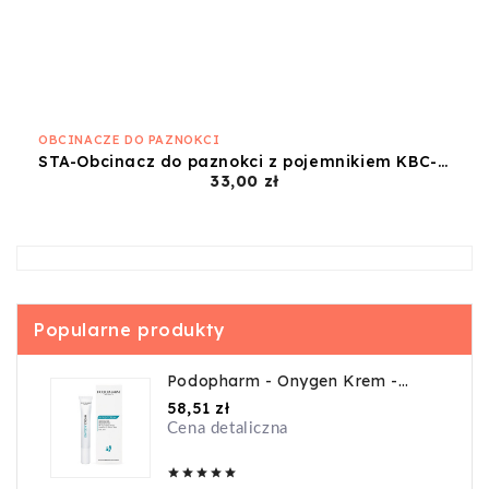
OBCINACZE DO PAZNOKCI
STA-Obcinacz do paznokci z pojemnikiem KBC-20
Cena
33,00 zł
Popularne produkty
Podopharm - Onygen Krem -
20ml
Cena
58,51 zł
Cena detaliczna




