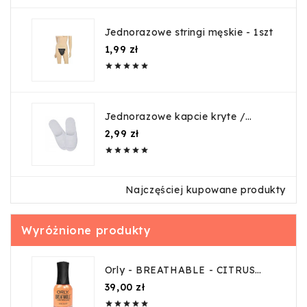
Jednorazowe stringi męskie - 1szt
Cena
1,99 zł





Jednorazowe kapcie kryte /
guma
Cena
2,99 zł





Najczęściej kupowane produkty
Wyróżnione produkty
Orly - BREATHABLE - CITRUS
GOT REAL 18ml
Cena
39,00 zł




