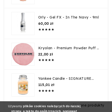
Orly - Gel FX - In The Navy - 9ml
Cena
60,00 zł





Kryolan - Premium Powder Puff -
Puszek Do Pudru 10cm
Cena
22,00 zł





Yankee Candle - SIGNATURE
Duża Mango Ice Cream
Cena
115,01 zł





Wszystkie wyróżnione produkty
Używamy
plików cookies należących do naszej
strony, a także do osób trzecich, ponieważ