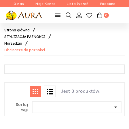
O nas
Moje Konto
Lista życzeń
Podobne

0
Strona główna
STYLIZACJA PAZNOKCI
Narzędzia
Obcinacze do paznokci
Jest 3 produktów.
Sortuj

wg: