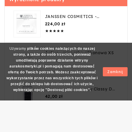
JANSSEN COSMETICS -
SUPERFRUIT FLUID AMPUŁKI
Cena
224,00 zł
DO SKÓRY WYMAGAJĄCEJ





25x2ML
Używamy
plików cookies należących do naszej
Active - miseczka silikonowa XS
strony, a także do osób trzecich, ponieważ
Cena
11,99 zł
umożliwiają poprawne działanie witryny
aurakosmetyki.pl i pomagają nam dostosować





Zamknij
ofertę do Twoich potrzeb. Możesz zaakceptować
wykorzystanie przez nas wszystkich tych plików i
przejść do sklepu lub dostosować ich użycie,
Secret Lashes - Rzęsy Classy D
wybierając opcję "Dostosuj pliki cookies".
0,10 10mm
Cena
42,00 zł





Bielenda - Regenerujący peeling
do ciała - 550g