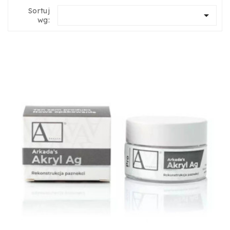
Sortuj

wg: