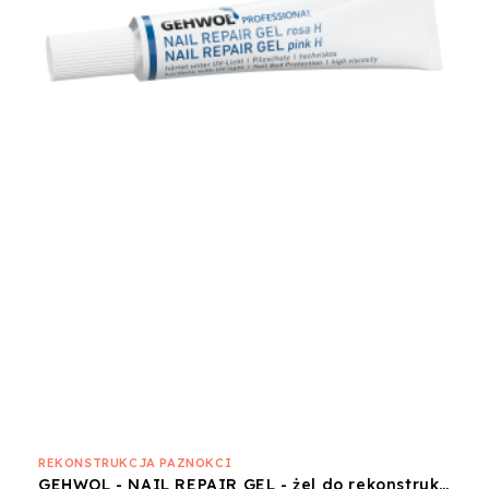
REKONSTRUKCJA PAZNOKCI
GEHWOL - NAIL REPAIR GEL - żel do rekonstrukcji płytki paznokciowej różowy tuba 5 ml