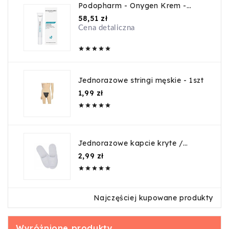
Podopharm - Onygen Krem -
20ml
Cena
58,51 zł
Cena detaliczna





Jednorazowe stringi męskie - 1szt
Cena
1,99 zł





Jednorazowe kapcie kryte /
guma
Cena
2,99 zł





Najczęściej kupowane produkty
Wyróżnione produkty