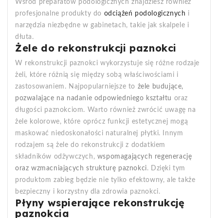
Wśród preparatów podologicznych znajdziesz również
profesjonalne produkty do
odciążeń podologicznych
i
narzędzia niezbędne w gabinetach, takie jak skalpele i
dłuta.
Żele do rekonstrukcji paznokci
W rekonstrukcji paznokci wykorzystuje się różne rodzaje
żeli, które różnią się między sobą właściwościami i
zastosowaniem. Najpopularniejsze to
żele budujące,
pozwalające na nadanie odpowiedniego kształtu
oraz
długości paznokciom. Warto również zwrócić uwagę na
żele kolorowe, które oprócz funkcji estetycznej mogą
maskować niedoskonałości naturalnej płytki. Innym
rodzajem są żele do rekonstrukcji z dodatkiem
składników odżywczych,
wspomagających regenerację
oraz wzmacniających strukturę paznokci
. Dzięki tym
produktom zabieg będzie nie tylko efektowny, ale także
bezpieczny i korzystny dla zdrowia paznokci.
Płyny wspierające rekonstrukcję
paznokcia