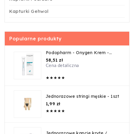
Kapturki Gehwol
Popularne produkty
Podopharm - Onygen Krem -
20ml
Cena
58,51 zł
Cena detaliczna





Jednorazowe stringi męskie - 1szt
Cena
1,99 zł





Jednorazowe kapcie kryte /