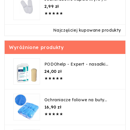
guma
Cena
2,99 zł





Najczęściej kupowane produkty
Wyróżnione produkty
PODOhelp - Expert - nasadki
tekstylno-żelowe na palec do
Cena
24,00 zł
cięcia M E2M





Ochraniacze foliowe na buty
opak. 100szt
Cena
16,90 zł




