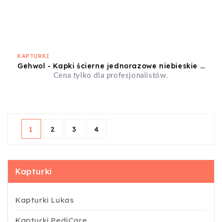
KAPTURKI
Gehwol - Kapki ścierne jednorazowe niebieskie 5mm gruboziarniste (10szt.)
Cena tylko dla profesjonalistów.
1
2
3
4
Kapturki
Kapturki Lukas
Kapturki PediCare