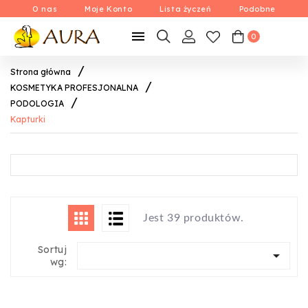
O nas
Moje Konto
Lista życzeń
Podobne

0
Strona główna
KOSMETYKA PROFESJONALNA
PODOLOGIA
Kapturki
Jest 39 produktów.
Sortuj

wg: