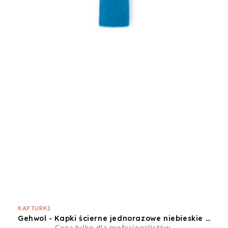
KAPTURKI
Gehwol - Kapki ścierne jednorazowe niebieskie 10mm gruboziarniste 10szt