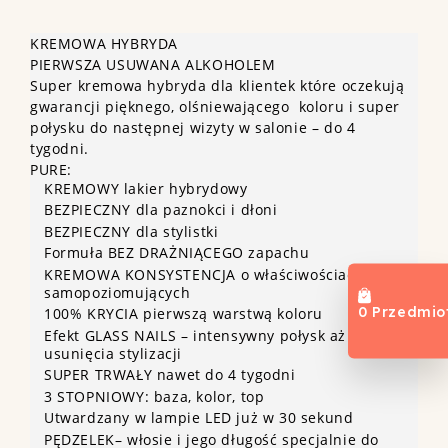
KREMOWA HYBRYDA
PIERWSZA USUWANA ALKOHOLEM
Super kremowa hybryda dla klientek które oczekują
gwarancji pięknego, olśniewającego koloru i super
połysku do następnej wizyty w salonie – do 4
tygodni.
PURE:
KREMOWY lakier hybrydowy
BEZPIECZNY dla paznokci i dłoni
BEZPIECZNY dla stylistki
Formuła BEZ DRAŻNIĄCEGO zapachu
KREMOWA KONSYSTENCJA o właściwościach
samopoziomujących
0 Przedmio
100% KRYCIA pierwszą warstwą koloru
Efekt GLASS NAILS – intensywny połysk aż do
usunięcia stylizacji
SUPER TRWAŁY nawet do 4 tygodni
3 STOPNIOWY: baza, kolor, top
Utwardzany w lampie LED już w 30 sekund
PĘDZELEK– włosie i jego długość specjalnie do