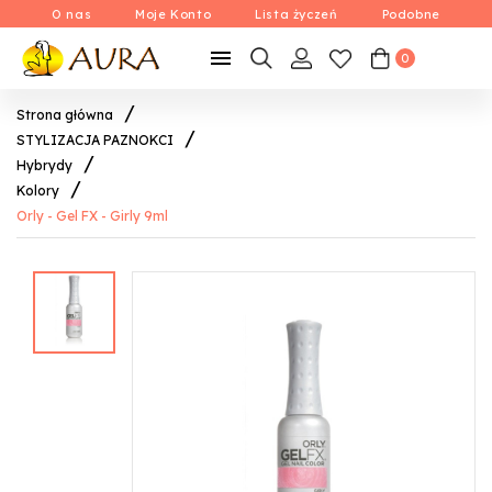
O nas
Moje Konto
Lista życzeń
Podobne

0
Strona główna
STYLIZACJA PAZNOKCI
Hybrydy
Kolory
Orly - Gel FX - Girly 9ml